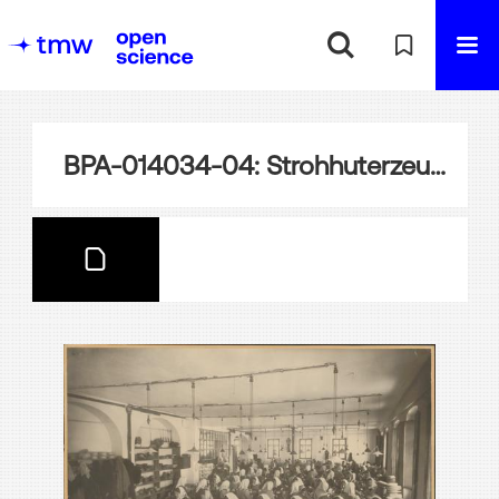
BPA-014034-04: Strohhuterzeugung: Nähen der Strohhüte