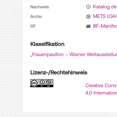
Katalog d
Nachweis
METS (OA
Archiv
IIIF-Manife
IIIF
Klassifikation
„Frauenpavillon – Wiener Weltausstellu
Lizenz-/Rechtehinweis
Creative Com
4.0 Internatio