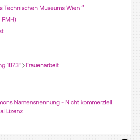
es Technischen Museums Wien
I-PMH)
st
ng 1873“
Frauenarbeit
mons Namensnennung - Nicht kommerziell
nal Lizenz