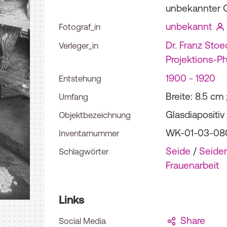
unbekannter Qu
unbekannt
Fotograf_in
Dr. Franz Stoe
Verleger_in
Projektions-Ph
1900 - 1920
Entstehung
Breite: 8.5 cm
Umfang
Glasdiapositiv
Objektbezeichnung
WK-01-03-08
Inventarnummer
Seide
/
Seide
Schlagwörter
Frauenarbeit
Links
Share
Social Media