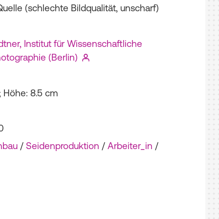
elle (schlechte Bildqualität, unscharf)
dtner, Institut für Wissenschaftliche
otographie (Berlin)
 ; Höhe: 8.5 cm
0
nbau
/
Seidenproduktion
/
Arbeiter_in
/