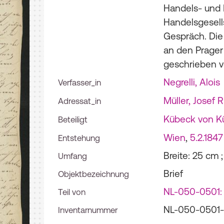
Handels- und F
Handelsgesell
Gespräch. Die
an den Prager 
geschrieben vo
Negrelli, Alois
Verfasser_in
Müller, Josef R
Adressat_in
Kübeck von Kü
Beteiligt
Wien
,
5.2.1847
Entstehung
Breite: 25 cm 
Umfang
Brief
Objektbezeichnung
NL-050-0501: 
Teil von
NL-050-0501
Inventarnummer