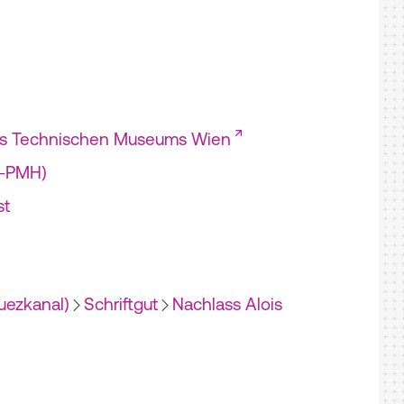
es Technischen Museums Wien
I-PMH)
st
uezkanal)
Schriftgut
Nachlass Alois