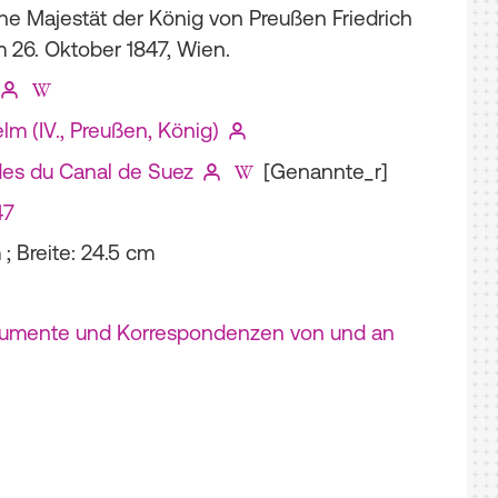
ine Majestät der König von Preußen Friedrich
m 26. Oktober 1847, Wien.
elm (IV., Preußen, König)
des du Canal de Suez
[Genannte_r]
47
; Breite: 24.5 cm
kumente und Korrespondenzen von und an