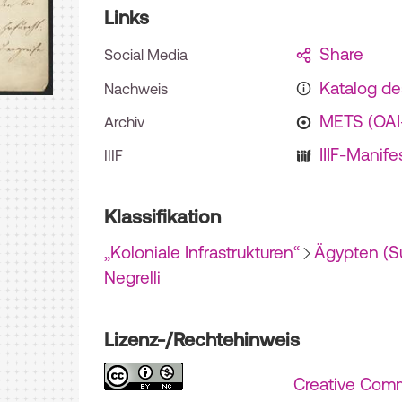
Links
Share
Social Media
Katalog d
Nachweis
METS (OA
Archiv
IIIF-Manife
IIIF
Klassifikation
„Koloniale Infrastrukturen“
Ägypten (S
Negrelli
Lizenz-/Rechtehinweis
Creative Com