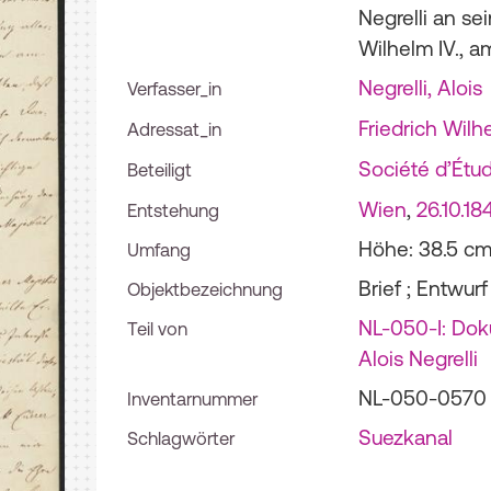
Negrelli an se
Wilhelm IV., a
Negrelli, Alois
Verfasser_in
Friedrich Wilh
Adressat_in
Société d’Étu
Beteiligt
Wien
,
26.10.18
Entstehung
Höhe: 38.5 cm 
Umfang
Brief ; Entwurf
Objektbezeichnung
NL-050-I: Do
Teil von
Alois Negrelli
NL-050-0570
Inventarnummer
Suezkanal
Schlagwörter