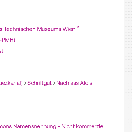
es Technischen Museums Wien
I-PMH)
st
uezkanal)
Schriftgut
Nachlass Alois
mons Namensnennung - Nicht kommerziell