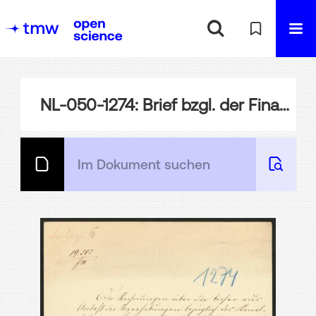
NL-050-1274: Brief bzgl. der Finanzierung des Suezkanalprojekts