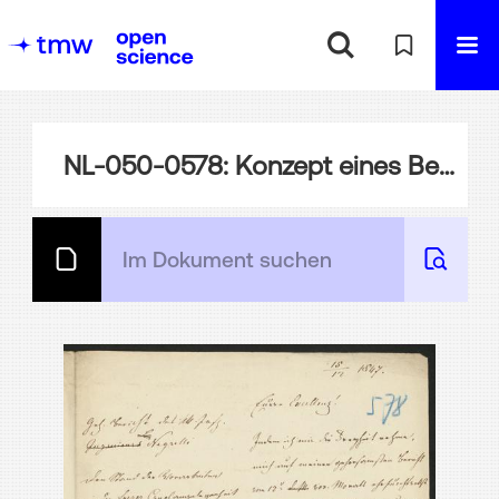
NL-050-0578: Konzept eines Berichts über den Stand der Vorarbeiten des Suezkanal-Projekts