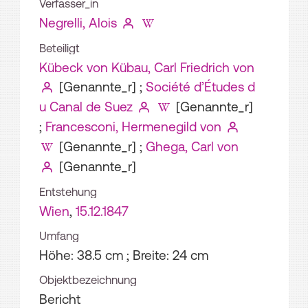
Verfasser_in
Negrelli, Alois
Beteiligt
Kübeck von Kübau, Carl Friedrich von
[Genannte_r]
;
Société d’Études d
u Canal de Suez
[Genannte_r]
;
Francesconi, Hermenegild von
[Genannte_r]
;
Ghega, Carl von
[Genannte_r]
Entstehung
Wien
,
15.12.1847
Umfang
Höhe: 38.5 cm ; Breite: 24 cm
Objektbezeichnung
Bericht