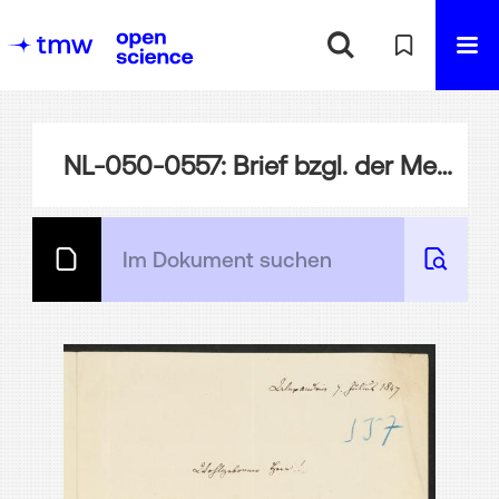
NL-050-0557: Brief bzgl. der Meinung des Vizekönigs zu den Expeditionen