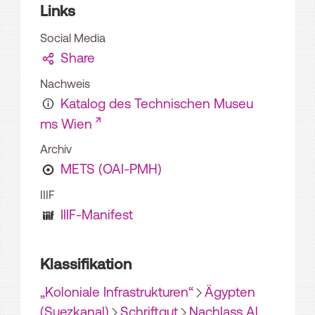
Links
Social Media
Share
Nachweis
Katalog des Technischen Museu
ms Wien
Archiv
METS (OAI-PMH)
IIIF
IIIF-Manifest
Klassifikation
„Koloniale Infrastrukturen“
Ägypten
(Suezkanal)
Schriftgut
Nachlass Al