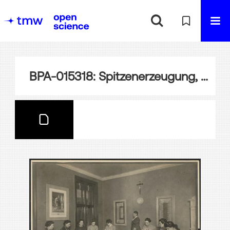
BPA-015318: Spitzenerzeugung, Leinenspinnerei und Seilerei