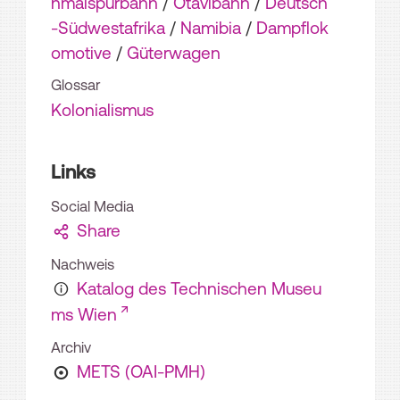
hmalspurbahn
/
Otavibahn
/
Deutsch
-Südwestafrika
/
Namibia
/
Dampflok
omotive
/
Güterwagen
Glossar
Kolonialismus
Links
Social Media
Share
Nachweis
Katalog des Technischen Museu
ms Wien
Archiv
METS (OAI-PMH)