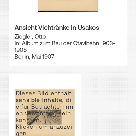
Ansicht Viehtränke in Usakos
Ziegler, Otto
In: Album zum Bau der Otavibahn 1903-
1906
Berlin, Mai 1907
Dieses Bild enthält
sensible Inhalte, di
e für Betrachter:inn
en verstörend sein
könnten.
Klicken um anzuzei
gen