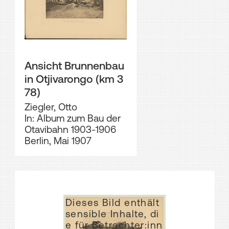
Ansicht Brunnenbau
in Otjivarongo (km 3
78)
Ziegler, Otto
In: Album zum Bau der
Otavibahn 1903-1906
Berlin, Mai 1907
Dieses Bild enthält
sensible Inhalte, di
e für Betrachter:inn