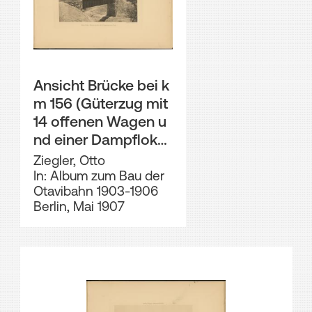
Ansicht Brücke bei k
m 156 (Güterzug mit
14 offenen Wagen u
nd einer Dampfloko
motive)
Ziegler, Otto
In: Album zum Bau der
Otavibahn 1903-1906
Berlin, Mai 1907