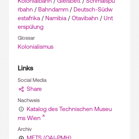
Kolonialbahn
/
Gleisbett
/
Schmalspu
rbahn
/
Bahndamm
/
Deutsch-Südw
estafrika
/
Namibia
/
Otavibahn
/
Unt
erspülung
Glossar
Kolonialismus
Links
Social Media
Share
Nachweis
Katalog des Technischen Museu
ms Wien
Archiv
METS (OAI-PMH)