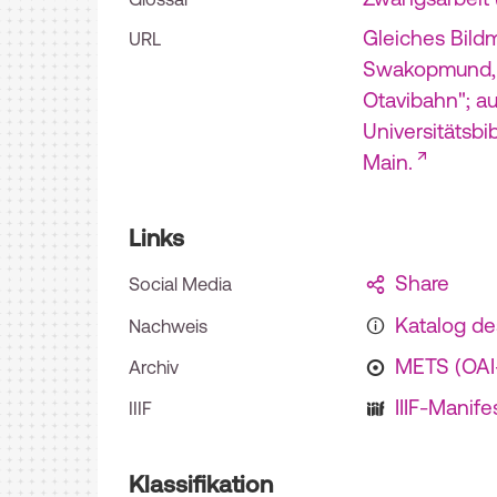
Gleiches Bild
URL
Swakopmund, T
Otavibahn"; au
Universitätsbi
Main.
Links
Share
Social Media
Katalog d
Nachweis
METS (OA
Archiv
IIIF-Manife
IIIF
Klassifikation