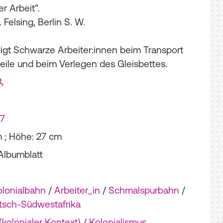
r Arbeit".
 Felsing, Berlin S. W.
eigt Schwarze Arbeiter:innen beim Transport
eile und beim Verlegen des Gleisbettes.
07
m ; Höhe: 27 cm
Albumblatt
olonialbahn
/
Arbeiter_in
/
Schmalspurbahn
/
tsch-Südwestafrika
kolonialer Kontext)
/
Kolonialismus