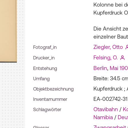
Kolonne bei de
Kupferdruck O.
Die Ansicht z
einzelner Baut
Ziegler, Otto
Fotograf_in
Felsing, O.
Drucker_in
Berlin
,
Mai 19
Entstehung
Breite: 34.5 c
Umfang
Kupferdruck ; 
Objektbezeichnung
EA-002742-31
Inventarnummer
Otavibahn
/
K
Schlagwörter
Namibia
/
Deu
Zwangsarbeit (
Glossar