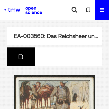
EA-003560: Das Reichsheer und seine Tradition, Bild 264 Alte Armee, Schutztruppe für Südwestafrika