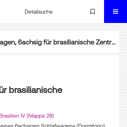
Detailsuche
BD-02-35-28-06: Schlafwagen, 6achsig für brasilianische Zentralbahn
r brasilianische
Brasilien IV (Mappe 28)
eines 6achsigen Schlafwagens (Dormitorio)