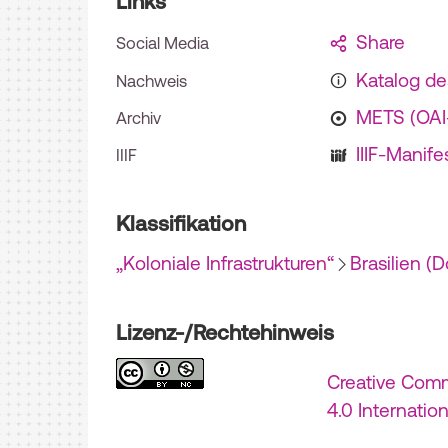
Links
Share
Social Media
Katalog d
Nachweis
METS (OA
Archiv
IIIF-Manife
IIIF
Klassifikation
„Koloniale Infrastrukturen“
Brasilien (
Lizenz-/Rechtehinweis
Creative Com
4.0 Internatio