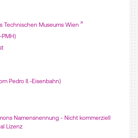
es Technischen Museums Wien
I-PMH)
st
Dom Pedro II.-Eisenbahn)
mons Namensnennung - Nicht kommerziell
nal Lizenz