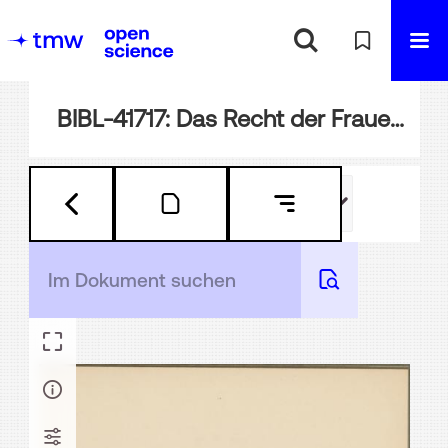
BIBL-41717: Das Recht der Frauen auf Arbeit und die Organisation der Frauenarbeit : mit einem Anhange: Über Aussstellungen der Frauenarbeit ; zwei Vorträge gehalten im Frauen-Erwerb-Verein zu Wien