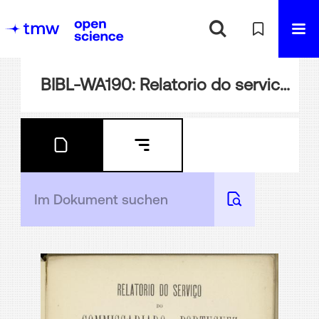
BIBL-WA190: Relatorio do servico do Commissariado Portugez em Vienna de Austria na exposicao universale de 1873