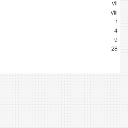
VII
VIII
1
4
9
28