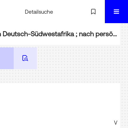
Detailsuche
BIBL-B42214: Deutsche Reiter in Südwest : Selbsterlebnisse aus den Kämpfen in Deutsch-Südwestafrika ; nach persönlichen Berichten
V