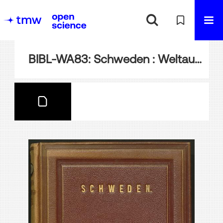
BIBL-WA83: Schweden : Weltausstellung 1873 in Wien