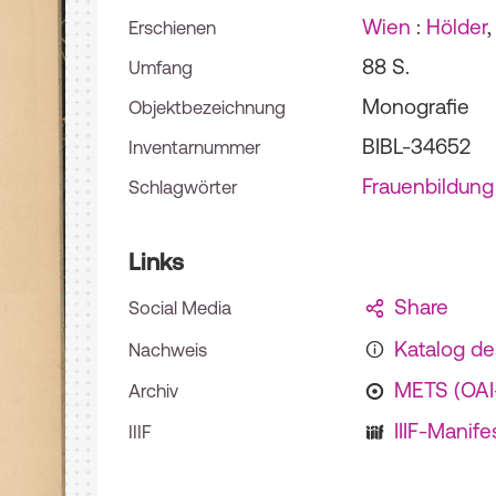
Wien
:
Hölder
Erschienen
88 S.
Umfang
Monografie
Objektbezeichnung
BIBL-34652
Inventarnummer
Frauenbildung
Schlagwörter
Links
Share
Social Media
Katalog d
Nachweis
METS (OA
Archiv
IIIF-Manife
IIIF