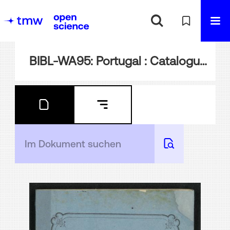
BIBL-WA95: Portugal : Catalogue des produits industriels ; Exposition Universelle de Vienne en 1873