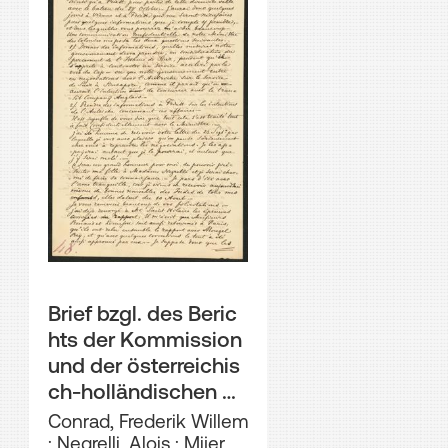
Brief bzgl. des Beric
hts der Kommission
und der österreichis
ch-holländischen K
ooperation
Conrad, Frederik Willem
;
Negrelli, Alois
;
Mijer,