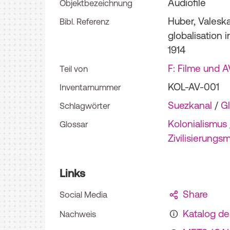
Audiofile
Objektbezeichnung
Huber, Valeska
Bibl. Referenz
globalisation 
1914
F: Filme und 
Teil von
KOL-AV-001
Inventarnummer
Suezkanal
/
Gl
Schlagwörter
Kolonialismus
Glossar
Zivilisierungs
Links
Share
Social Media
Katalog d
Nachweis