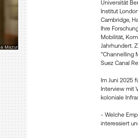
Universität Be
Institut Londo
Cambridge, Ha
Ihre Forschun
Mobilität, Kom
Jahrhundert. Z
na Mazur
"Channelling M
Suez Canal Re
Im Juni 2025 
Interview mit
koloniale Infr
- Welche Empi
interessiert u