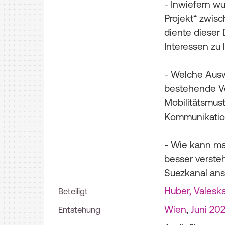
- Inwiefern wu
Projekt“ zwisc
diente dieser 
Interessen zu 
- Welche Ausw
bestehende Ve
Mobilitätsmust
Kommunikation
- Wie kann ma
besser verste
Suezkanal ans
Huber, Valesk
Beteiligt
Wien
,
Juni 20
Entstehung