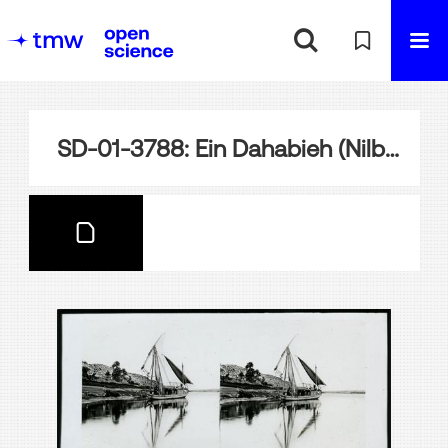
SD-01-3788: Ein Dahabieh (Nilboot) auf dem Nil, Ägypten