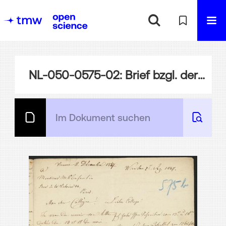
NL-050-0575-02: Brief bzgl. der Expedition der Oberingenieure