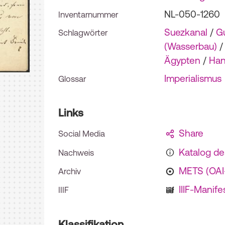
NL-050-1260
Inventarnummer
Suezkanal
/
G
Schlagwörter
(Wasserbau)
/
Ägypten
/
Han
Imperialismus
Glossar
Links
Share
Social Media
Katalog d
Nachweis
METS (OA
Archiv
IIIF-Manife
IIIF
Klassifikation