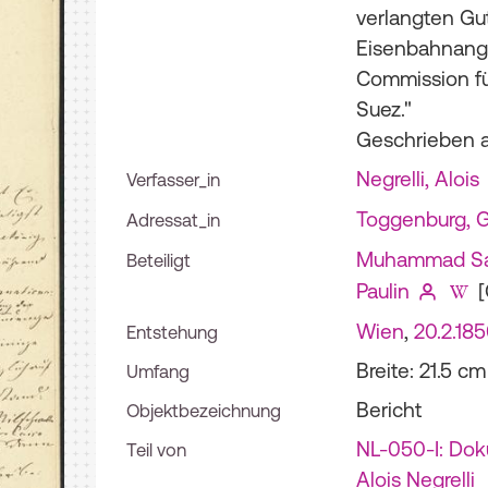
verlangten Gu
Eisenbahnange
Commission fü
Suez."
Geschrieben a
Negrelli, Alois
Verfasser_in
Toggenburg, G
Adressat_in
Muhammad Sa
Beteiligt
Paulin
[
Wien
,
20.2.18
Entstehung
Breite: 21.5 c
Umfang
Bericht
Objektbezeichnung
NL-050-I: Do
Teil von
Alois Negrelli