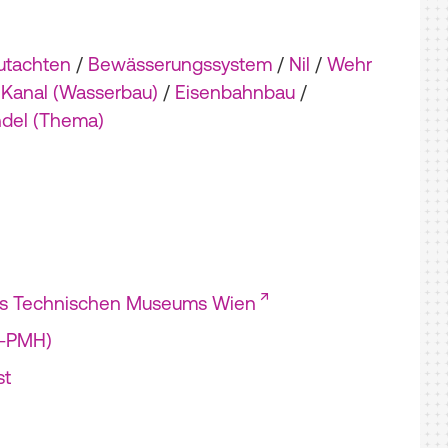
utachten
/
Bewässerungssystem
/
Nil
/
Wehr
Kanal (Wasserbau)
/
Eisenbahnbau
/
del (Thema)
es Technischen Museums Wien
I-PMH)
st