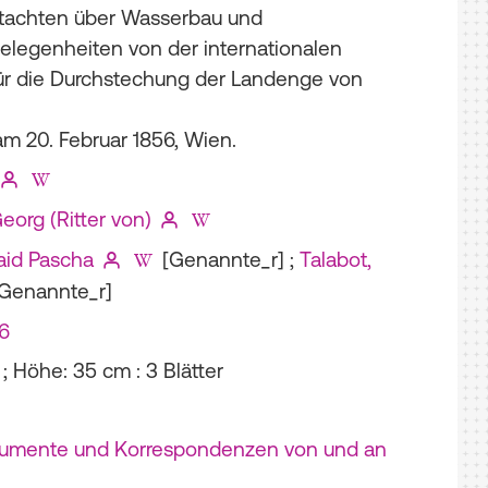
tachten über Wasserbau und
legenheiten von der internationalen
r die Durchstechung der Landenge von
m 20. Februar 1856, Wien.
eorg (Ritter von)
id Pascha
[Genannte_r]
;
Talabot,
Genannte_r]
56
m ; Höhe: 35 cm
: 3 Blätter
kumente und Korrespondenzen von und an