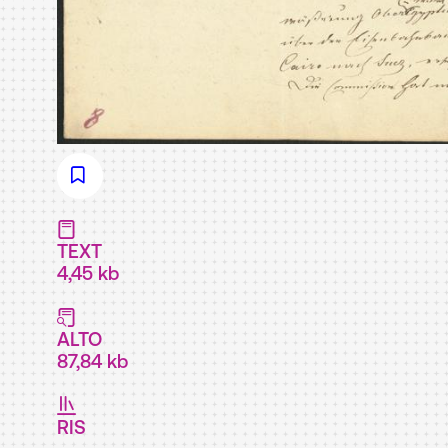
TEXT
4,45 kb
ALTO
87,84 kb
RIS