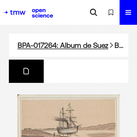
BPA-017264: Album de Suez
BPA-017264-07: Kanalansicht bei El-Ferdan