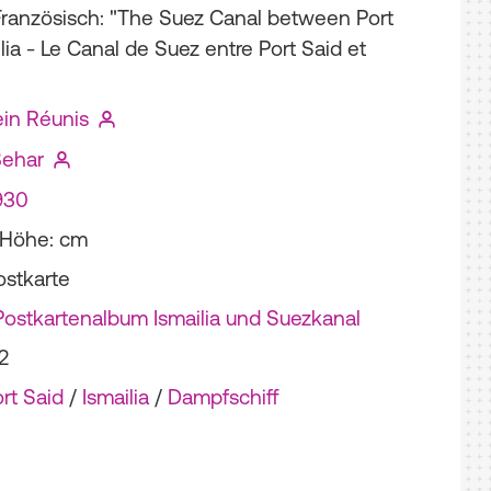
Französisch: "The Suez Canal between Port
lia - Le Canal de Suez entre Port Said et
ein Réunis
Behar
930
; Höhe: cm
ostkarte
ostkartenalbum Ismailia und Suezkanal
2
rt Said
/
Ismailia
/
Dampfschiff