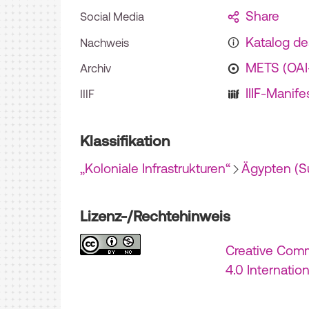
Share
Social Media
Katalog d
Nachweis
METS (OA
Archiv
IIIF-Manife
IIIF
Klassifikation
„Koloniale Infrastrukturen“
Ägypten (S
Lizenz-/Rechtehinweis
Creative Com
4.0 Internatio