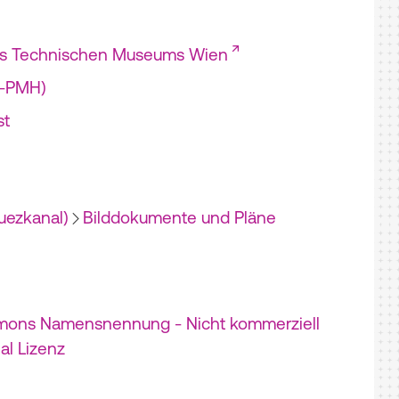
es Technischen Museums Wien
I-PMH)
st
uezkanal)
Bilddokumente und Pläne
mons Namensnennung - Nicht kommerziell
nal Lizenz