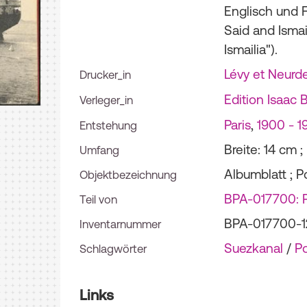
Englisch und 
Said and Ismai
Ismailia").
Lévy et Neurd
Drucker_in
Edition Isaac 
Verleger_in
Paris
,
1900 - 1
Entstehung
Breite: 14 cm 
Umfang
Albumblatt ; P
Objektbezeichnung
BPA-017700: P
Teil von
BPA-017700-1
Inventarnummer
Suezkanal
/
Po
Schlagwörter
Links