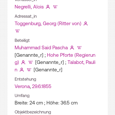
Negrelli, Alois
Adressat_in
Toggenburg, Georg (Ritter von)
Beteiligt
Muhammad Said Pascha
[Genannte_r]
;
Hohe Pforte (Regierun
g)
[Genannte_r]
;
Talabot, Pauli
n
[Genannte_r]
Entstehung
Verona
,
29.6.1855
Umfang
Breite: 24 cm ; Höhe: 36.5 cm
Objektbezeichnung