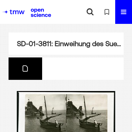
SD-01-3811: Einweihung des Suezkanals, Momentaufnahme der Bagger und Boote (Feluken) in Suez