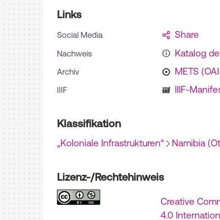
Links
Share
Social Media
Katalog d
Nachweis
METS (OA
Archiv
IIIF-Manife
IIIF
Klassifikation
„Koloniale Infrastrukturen“
Namibia (O
Lizenz-/Rechtehinweis
Creative Com
4.0 Internatio