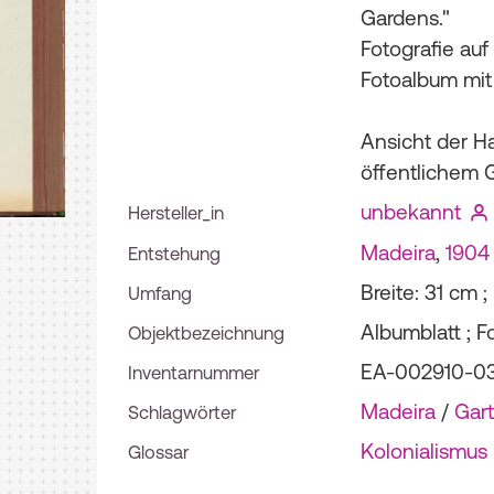
Gardens."
Fotografie auf 
Fotoalbum mit 
Ansicht der H
öffentlichem 
unbekannt
Hersteller_in
Madeira
,
1904
Entstehung
Breite: 31 cm 
Umfang
Albumblatt ; F
Objektbezeichnung
EA-002910-0
Inventarnummer
Madeira
/
Gar
Schlagwörter
Kolonialismus
Glossar