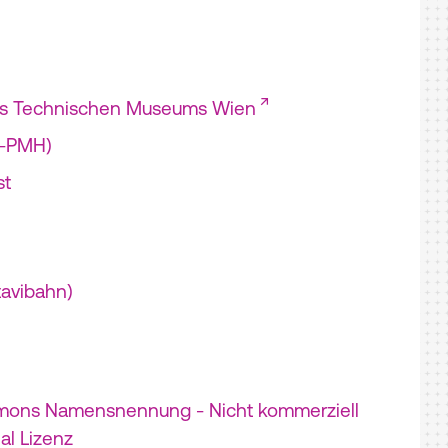
es Technischen Museums Wien
I-PMH)
st
tavibahn)
mons Namensnennung - Nicht kommerziell
nal Lizenz