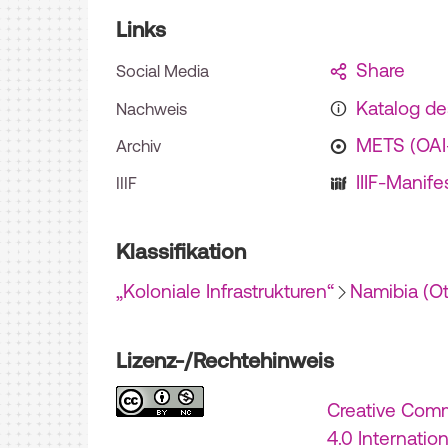
Links
Share
Social Media
Katalog d
Nachweis
METS (OA
Archiv
IIIF-Manife
IIIF
Klassifikation
„Koloniale Infrastrukturen“
Namibia (O
Lizenz-/Rechtehinweis
Creative Com
4.0 Internatio