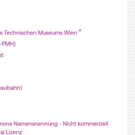
es Technischen Museums Wien
I-PMH)
st
tavibahn)
mons Namensnennung - Nicht kommerziell
nal Lizenz