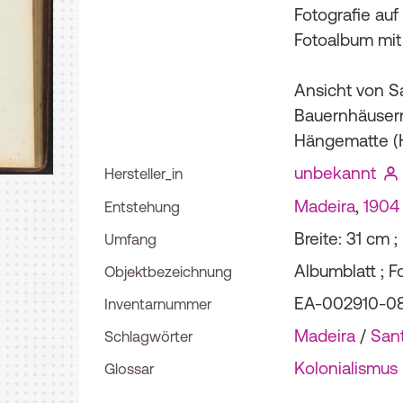
Fotografie auf 
Fotoalbum mit 
Ansicht von S
Bauernhäusern
Hängematte (
unbekannt
Hersteller_in
Madeira
,
1904
Entstehung
Breite: 31 cm 
Umfang
Albumblatt ; F
Objektbezeichnung
EA-002910-0
Inventarnummer
Madeira
/
San
Schlagwörter
Kolonialismus
Glossar