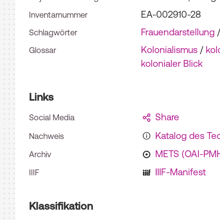
EA-002910-28
Inventarnummer
Frauendarstellung
Schlagwörter
Kolonialismus
/
kol
Glossar
kolonialer Blick
Links
Share
Social Media
Katalog des T
Nachweis
METS (OAI-PM
Archiv
IIIF-Manifest
IIIF
Klassifikation