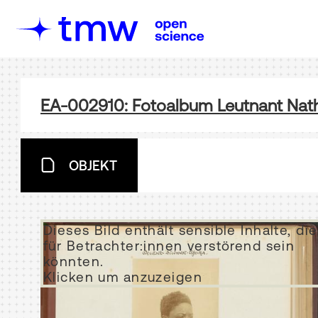
EA-002910: Fotoalbum Leutnant Nath 
OBJEKT
Dieses Bild enthält sensible Inhalte, die
für Betrachter:innen verstörend sein
könnten.
Klicken um anzuzeigen