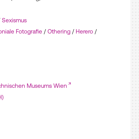
/
Sexismus
oniale Fotografie
/
Othering
/
Herero
/
echnischen Museums Wien
H)