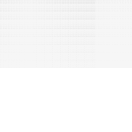
—
Li­
der
Coaks
,
d
.
i
.
der
Rückstand
der
ausgeglüheten
Steinkohle
,
find
fast
reiner
Kohlenstoff
.
,
Aus
der
bisherigen
Betrachtung
des
Kohlenstoffs
erzieht
sich
: