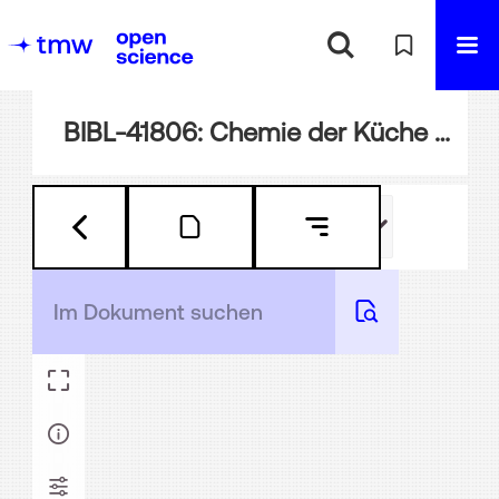
BIBL-41806: Chemie der Küche für Töchterschulen, sowie zum Selbstunterrichte