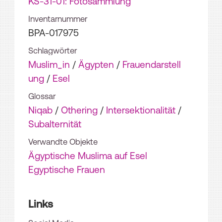
KS-31-01: Fotosammlung
Inventarnummer
BPA-017975
Schlagwörter
Muslim_in
/
Ägypten
/
Frauendarstell
ung
/
Esel
Glossar
Niqab
/
Othering
/
Intersektionalität
/
Subalternität
Verwandte Objekte
Ägyptische Muslima auf Esel
Egyptische Frauen
Links