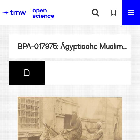
BPA-017975: Ägyptische Muslima auf Esel