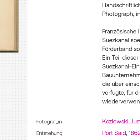
Handschriftlic
Photograph, in
Französische 
Suezkanal spe
Förderband s
Ein Teil diese
Suezkanal-Ein
Bauunternehmu
die über eins
verfügte, für 
wiederverwen
Kozlowski, Jus
Fotograf_in
Port Said
,
186
Entstehung