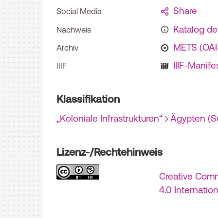
Share
Social Media
Katalog d
Nachweis
METS (OA
Archiv
IIIF-Manife
IIIF
Klassifikation
„Koloniale Infrastrukturen“
Ägypten (S
Lizenz-/Rechtehinweis
Creative Com
4.0 Internatio