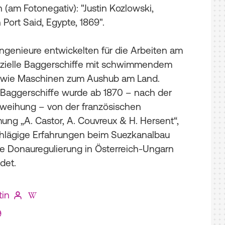
h (am Fotonegativ): "Justin Kozlowski,
 Port Said, Egypte, 1869".
Ingenieure entwickelten für die Arbeiten am
zielle Baggerschiffe mit schwimmendem
owie Maschinen zum Aushub am Land.
r Baggerschiffe wurde ab 1870 – nach der
weihung – von der französischen
ng „A. Castor, A. Couvreux & H. Hersent“,
chlägige Erfahrungen beim Suezkanalbau
die Donauregulierung in Österreich-Ungarn
det.
tin
9