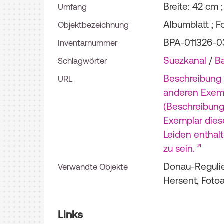
Breite: 42 cm 
Umfang
Albumblatt ; F
Objektbezeichnung
BPA-011326-0
Inventarnummer
Suezkanal
/
Ba
Schlagwörter
Beschreibung 
URL
anderen Exemp
(Beschreibun
Exemplar diese
Leiden enthal
zu sein.
Donau-Reguli
Verwandte Objekte
Hersent, Foto
Links