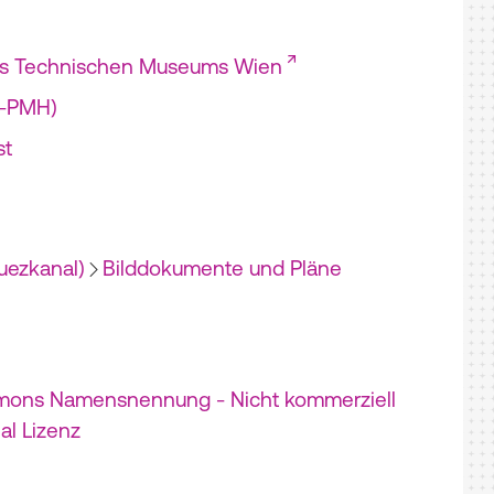
es Technischen Museums Wien
I-PMH)
st
uezkanal)
Bilddokumente und Pläne
mons Namensnennung - Nicht kommerziell
nal Lizenz