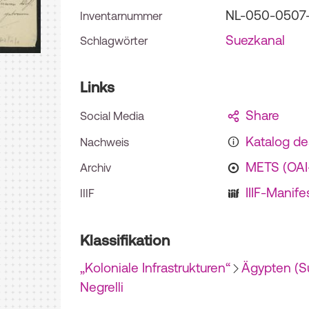
NL-050-0507
Inventarnummer
Suezkanal
Schlagwörter
Links
Share
Social Media
Katalog d
Nachweis
METS (OA
Archiv
IIIF-Manife
IIIF
Klassifikation
„Koloniale Infrastrukturen“
Ägypten (S
Negrelli