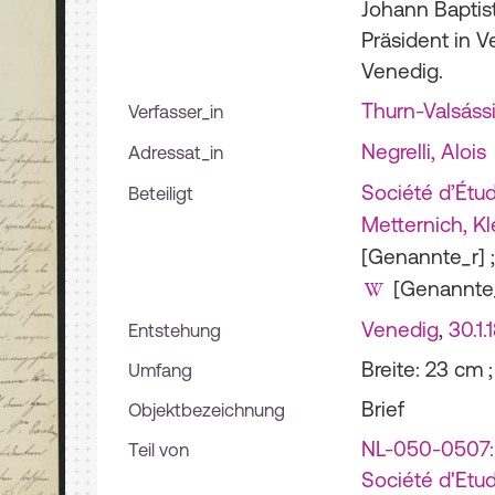
Johann Baptis
Präsident in V
Venedig.
Thurn-Valsáss
Verfasser_in
Negrelli, Alois
Adressat_in
Société d’Étu
Beteiligt
Metternich, 
[Genannte_r]
;
[Genannte
Venedig
,
30.1.
Entstehung
Breite: 23 cm 
Umfang
Brief
Objektbezeichnung
NL-050-0507: 
Teil von
Société d'Etu