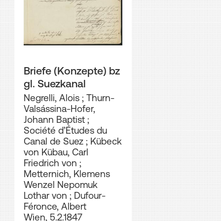
Briefe (Konzepte) bz
gl. Suezkanal
Negrelli, Alois
;
Thurn-
Valsássina-Hofer,
Johann Baptist
;
Société d’Études du
Canal de Suez
;
Kübeck
von Kübau, Carl
Friedrich von
;
Metternich, Klemens
Wenzel Nepomuk
Lothar von
;
Dufour-
Féronce, Albert
Wien, 5.2.1847