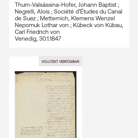
Thurn-Valsássina-Hofer, Johann Baptist
;
Negrelli, Alois
;
Société d’Études du Canal
de Suez
;
Metternich, Klemens Wenzel
Nepomuk Lothar von
;
Kübeck von Kübau,
Carl Friedrich von
Venedig, 30.1.1847
VOLLTEXT VERFÜGBAR