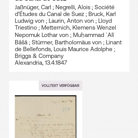
Jaßnüger, Carl
;
Negrelli, Alois
;
Société
d’Études du Canal de Suez
;
Bruck, Karl
Ludwig von
;
Laurin, Anton von
;
Lloyd
Triestino
;
Metternich, Klemens Wenzel
Nepomuk Lothar von
;
Muḥammad ʿAlī
Bāšā
;
Stürmer, Bartholomäus von
;
Linant
de Bellefonds, Louis Maurice Adolphe
;
Briggs & Company
Alexandria, 13.4.1847
VOLLTEXT VERFÜGBAR