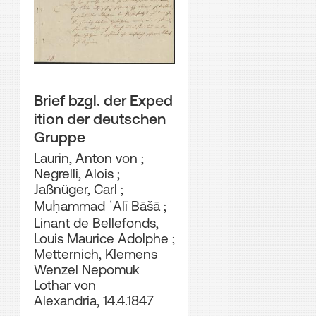
Brief bzgl. der Exped
ition der deutschen
Gruppe
Laurin, Anton von
;
Negrelli, Alois
;
Jaßnüger, Carl
;
Muḥammad ʿAlī Bāšā
;
Linant de Bellefonds,
Louis Maurice Adolphe
;
Metternich, Klemens
Wenzel Nepomuk
Lothar von
Alexandria, 14.4.1847