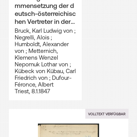
mmensetzung der d
eutsch-österreichisc
hen Vertreter in der
Studiengesellschaft
Bruck, Karl Ludwig von
;
Negrelli, Alois
;
Humboldt, Alexander
von
;
Metternich,
Klemens Wenzel
Nepomuk Lothar von
;
Kübeck von Kübau, Carl
Friedrich von
;
Dufour-
Féronce, Albert
Triest, 8.1.1847
VOLLTEXT VERFÜGBAR