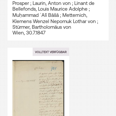
Prosper
;
Laurin, Anton von
;
Linant de
Bellefonds, Louis Maurice Adolphe
;
Muḥammad ʿAlī Bāšā
;
Metternich,
Klemens Wenzel Nepomuk Lothar von
;
Stürmer, Bartholomäus von
Wien, 30.7.1847
VOLLTEXT VERFÜGBAR