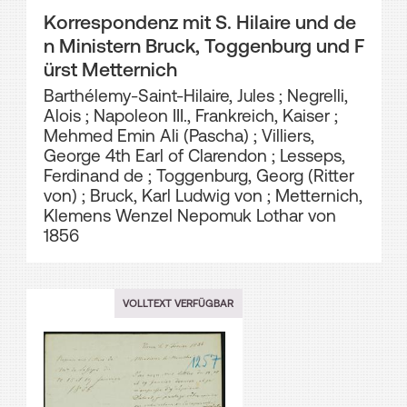
Korrespondenz mit S. Hilaire und de
n Ministern Bruck, Toggenburg und F
ürst Metternich
Barthélemy-Saint-Hilaire, Jules
;
Negrelli,
Alois
;
Napoleon III., Frankreich, Kaiser
;
Mehmed Emin Ali (Pascha)
;
Villiers,
George 4th Earl of Clarendon
;
Lesseps,
Ferdinand de
;
Toggenburg, Georg (Ritter
von)
;
Bruck, Karl Ludwig von
;
Metternich,
Klemens Wenzel Nepomuk Lothar von
1856
VOLLTEXT VERFÜGBAR