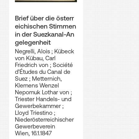
Brief über die österr
eichischen Stimmen
in der Suezkanal-An
gelegenheit
Negrelli, Alois
;
Kübeck
von Kübau, Carl
Friedrich von
;
Société
d’Études du Canal de
Suez
;
Metternich,
Klemens Wenzel
Nepomuk Lothar von
;
Triester Handels- und
Gewerbekammer
;
Lloyd Triestino
;
Niederösterreichischer
Gewerbeverein
Wien, 16.1.1847