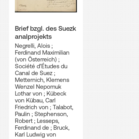
Brief bzgl. des Suezk
analprojekts
Negrelli, Alois
;
Ferdinand Maximilian
(von Österreich)
;
Société d’Études du
Canal de Suez
;
Metternich, Klemens
Wenzel Nepomuk
Lothar von
;
Kübeck
von Kübau, Carl
Friedrich von
;
Talabot,
Paulin
;
Stephenson,
Robert
;
Lesseps,
Ferdinand de
;
Bruck,
Karl Ludwig von