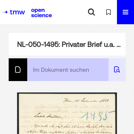
NL-050-1495: Privater Brief u.a. bzgl. Negrellis Nachlass