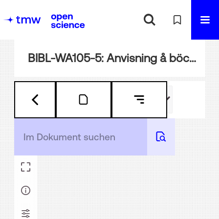
BIBL-WA105-5: Anvisning å böcker tjenliga för sockenbibliothek = Schwedische Volksbibliothek