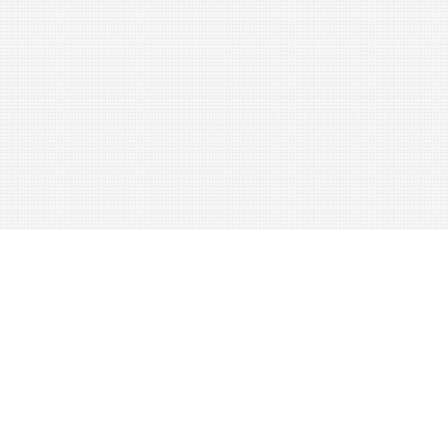
16
for
hvar
och
en
verkställbara
metoder
m
.
rn
.
Örebro
1872
.
Pris
1
:
50
.
Johnston
,
J
.
F
.
W
.
,
Hvardagslifvets
kerai
.
Öfvers
.
af
G
.
Thomee
.