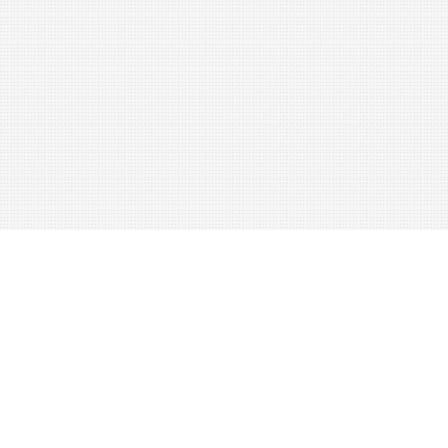
Das
Sticken
.