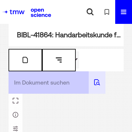
BIBL-41864: Handarbeitskunde für Lehrerinnen-Bildungsanstalten und zum Selbstunterrichte : vollständig in 4 Abtheilungen mit ca. 300 Abbildungen