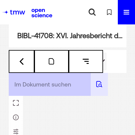
BIBL-41708: XVI. Jahresbericht des öffentlichen Mädchen-Lyzeums in Linz : über das Schuljahr 1905; mit Öffentlichkeitsrecht l. h. Ministerial-Erlasses vom 13. Juni 1894, B.11.676