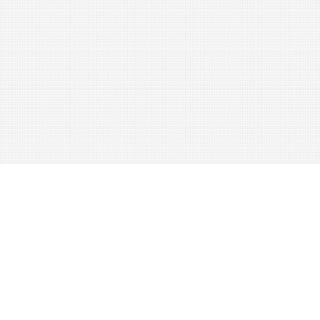
52
vm
.
Lehrbücher
-
Verzeichnis
für
das
nächste
Schuljahr
M5oö
.
(
Genehmigt
durch
Erlaß
des
k
.
k
.