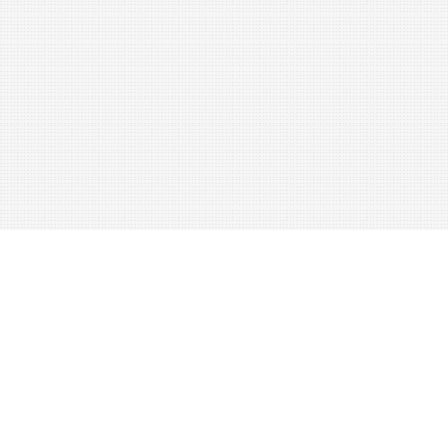
INHALT
DES
ERSTEN
BANDES
.
Allgemeiner
Theil
.
Seite
Anfänge
der
Gross
-
Industrie
in
Oesterreich
.
Von
Dr
.
Hermann
Hallwich
,
k
.
k
.
Hofrath
.
3