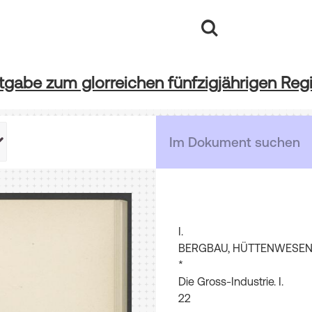
stgabe zum glorreichen fünfzigjährigen Regi
I
.
BERGBAU
,
HÜTTENWESE
*
Die
Gross
-
Industrie
.
I
.
22