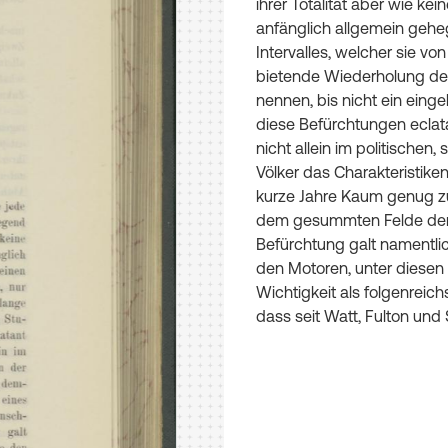
ihrer
Totalität
aber
wie
kein
anfänglich
allgemein
gehe
Intervalles
,
welcher
sie
von
bietende
Wiederholung
de
nennen
,
bis
nicht
ein
einge
diese
Befürchtungen
eclat
nicht
allein
im
politischen
,
s
Völker
das
Charakteristike
kurze
Jahre
Kaum
genug
z
dem
gesummten
Felde
de
Befürchtung
galt
namentli
den
Motoren
,
unter
diesen
Wichtigkeit
als
folgenreich
dass
seit
Watt
,
Fulton
und