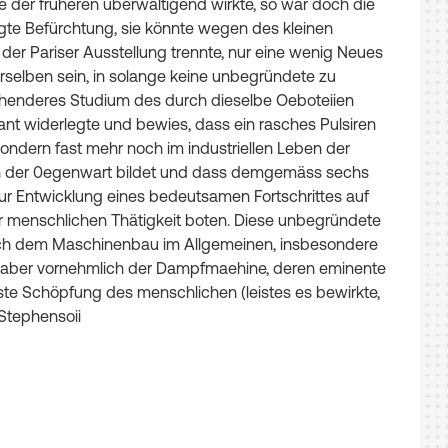
e
der
früheren
überwältigend
wirkte
,
so
war
doch
die
gte
Befürchtung
,
sie
könnte
wegen
des
kleinen
der
Pariser
Ausstellung
trennte
,
nur
eine
wenig
Neues
rselben
sein
,
in
solange
keine
unbegründete
zu
henderes
Stu­
dium
des
durch
dieselbe
Oeboteiien
ant
widerlegte
und
bewies
,
dass
ein
rasches
Pulsiren
ondern
fast
mehr
noch
im
industriellen
Leben
der
n
der
0egenwart
bildet
und
dass
dem­
gemäss
sechs
ur
Entwicklung
eines
bedeutsamen
Fortschrittes
auf
r
mensch­
lichen
Thätigkeit
boten
.
Diese
unbegründete
ch
dem
Maschinenbau
im
Allgemeinen
,
insbesondere
aber
vornehmlich
der
Dampfmaehine
,
deren
eminente
ste
Schöpfung
des
mensch­
lichen
(
leistes
es
bewirkte
,
Stephensoii