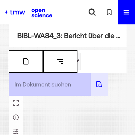
BIBL-WA84_3: Bericht über die Weltausstellung zu Wien im Jahre 1873 : Deutscher Text