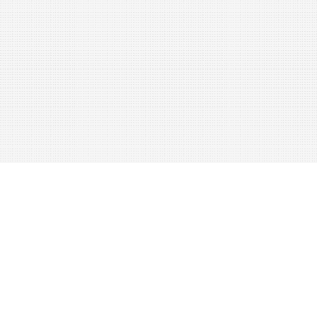
Das
Bau
-
und
Civil
-
Ingenieur
-
Wesen
.
1
.
Allgemeine
Charakteristik
.
Zwei
Erscheinungen
unseres
Cnltnrlebens
sind
es
haupt­
sächlich
,
deren
grosser
Einiluss
auf
die
Entwicklung
der
gesanunten
Bau
-