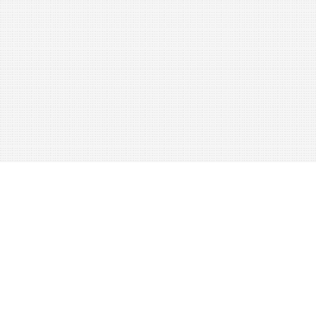
.
.
^
1
°
.
XIII
.
Spielzeugfabrikation
u
.
dergl
.
306
.
Ballons
verfertigen
.
—
Große
Ballons
werden
auf
der
Nähmaschine