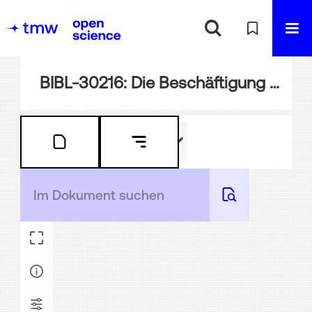
BIBL-30216: Die Beschäftigung des weiblichen Geschlechts in der Hand-Arbeit oder praktische Nachweisung der Thätigkeit der Frauen im Haushalte, im Verkehr, in der Klein- und Groß-Industrie, in den verschiedenen Gewerben, selbstständigen Erwerbsarten, und den zunächst damit verbundenen Absatz-Geschäften